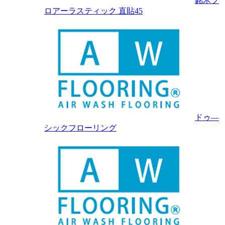
銘木フ
ロアーラスティック 直貼45
ドゥ―
シックフローリング