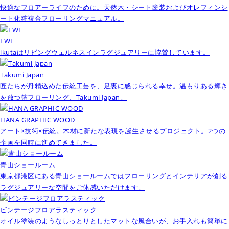
快適なフロアーライフのために。天然木・シート塗装およびオレフィンシ
ート化粧複合フローリングマニュアル。
LWL
ikutaはリビングウェルネスインラグジュアリーに協賛しています。
Takumi Japan
匠たちが丹精込めた伝統工芸を、足裏に感じられる幸せ。温もりある輝き
を放つ箔フローリング、Takumi Japan。
HANA GRAPHIC WOOD
アート×技術×伝統。木材に新たな表現を誕生させるプロジェクト。2つの
企画を同時に進めてきました。
青山ショールーム
東京都港区にある青山ショールームではフローリングとインテリアが創る
ラグジュアリーな空間をご体感いただけます。
ビンテージフロアラスティック
オイル塗装のようなしっとりとしたマットな風合いが、お手入れも簡単に