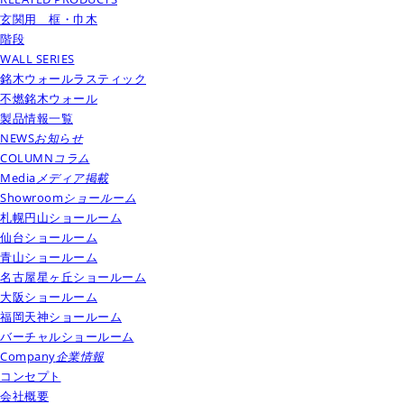
玄関用 框・巾木
階段
WALL SERIES
銘木ウォールラスティック
不燃銘木ウォール
製品情報一覧
NEWS
お知らせ
COLUMN
コラム
Media
メディア掲載
Showroom
ショールーム
札幌円山ショールーム
仙台ショールーム
青山ショールーム
名古屋星ヶ丘ショールーム
大阪ショールーム
福岡天神ショールーム
バーチャルショールーム
Company
企業情報
コンセプト
会社概要