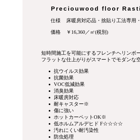
Preciouwood floor Rast
仕様
床暖房対応品・捨貼り工法専用
価格
￥16,360／㎡(税別)
短時間施工を可能にするフレンチヘリンボ
フラットな仕上がりがスマートでモダンな
抗ウイルス効果
抗菌効果
VOC低減効果
消臭効果
床暖房対応
耐キャスター
※
傷に強い
ホットカーペットOK
※
低ホルムアルデヒド F☆☆☆☆
汚れにくい耐汚染性
防虫処理