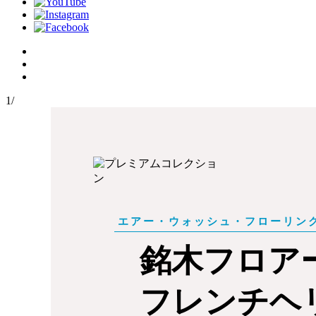
1
/
銘木フロア
フレンチヘ