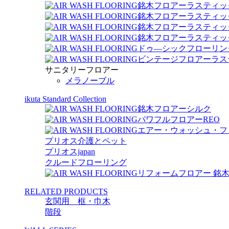
銘木フロアーラスティッ
銘木フロアーラスティック 
銘木フロアーラスティッ
銘木フロアーラスティック
ドゥ―シックフローリン
ビンテージフロアーラス
サニタリーフロアー
メラノーブル
ikuta Standard Collection
銘木フロアーシルク
パワフルフロアーREO
エアー・ウォッシュ・フ
プリオス介護とペット
プリオスjapan
クルードフローリング
リフォームフロアー 銘
RELATED PRODUCTS
玄関用 框・巾木
階段