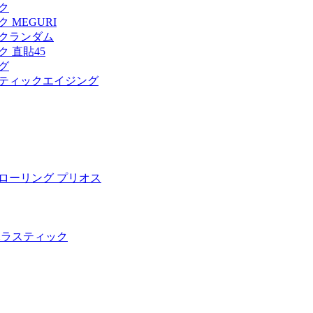
ク
MEGURI
クランダム
 直貼45
グ
ティックエイジング
ローリング プリオス
木ラスティック