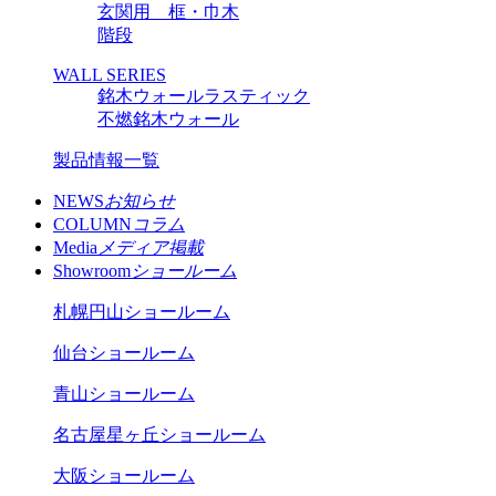
玄関用 框・巾木
階段
WALL SERIES
銘木ウォールラスティック
不燃銘木ウォール
製品情報一覧
NEWS
お知らせ
COLUMN
コラム
Media
メディア掲載
Showroom
ショールーム
札幌円山ショールーム
仙台ショールーム
青山ショールーム
名古屋星ヶ丘ショールーム
大阪ショールーム