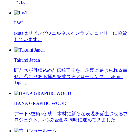
アル。
LWL
ikutaはリビングウェルネスインラグジュアリーに協賛
しています。
Takumi Japan
匠たちが丹精込めた伝統工芸を、足裏に感じられる幸
せ。温もりある輝きを放つ箔フローリング、Takumi
Japan。
HANA GRAPHIC WOOD
アート×技術×伝統。木材に新たな表現を誕生させるプ
ロジェクト。2つの企画を同時に進めてきました。