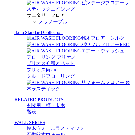
ビンテージフロアーラ
スティックエイジング
サニタリーフロアー
メラノーブル
ikuta Standard Collection
銘木フロアーシルク
パワフルフロアーREO
エアー・ウォッシュ・
フローリング プリオス
プリオス介護とペット
プリオスjapan
クルードフローリング
リフォームフロアー 銘
木ラスティック
RELATED PRODUCTS
玄関用 框・巾木
階段
WALL SERIES
銘木ウォールラスティック
不燃銘木ウォール