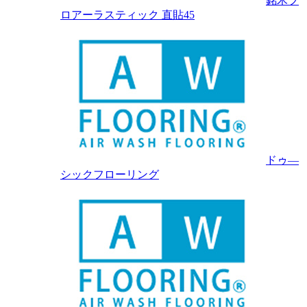
銘木フ
ロアーラスティック 直貼45
ドゥ―
シックフローリング