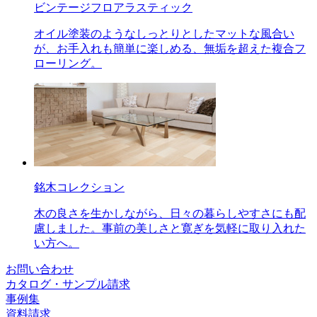
ビンテージフロアラスティック
オイル塗装のようなしっとりとしたマットな風合い
が、お手入れも簡単に楽しめる、無垢を超えた複合フ
ローリング。
銘木コレクション
木の良さを生かしながら、日々の暮らしやすさにも配
慮しました。事前の美しさと寛ぎを気軽に取り入れた
い方へ。
お問い合わせ
カタログ・サンプル請求
事例集
資料請求