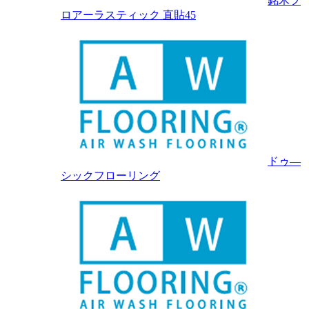
銘木フ
ロアーラスティック 直貼45
ドゥ―
シックフローリング