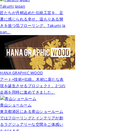
Takumi Japan
匠たちが丹精込めた伝統工芸を、足
裏に感じられる幸せ。温もりある輝
きを放つ箔フローリング、Takumi Ja
pan。
HANA GRAPHIC WOOD
アート×技術×伝統。木材に新たな表
現を誕生させるプロジェクト。2つの
企画を同時に進めてきました。
青山ショールーム
東京都港区にある青山ショールーム
ではフローリングとインテリアが創
るラグジュアリーな空間をご体感い
ただけます。