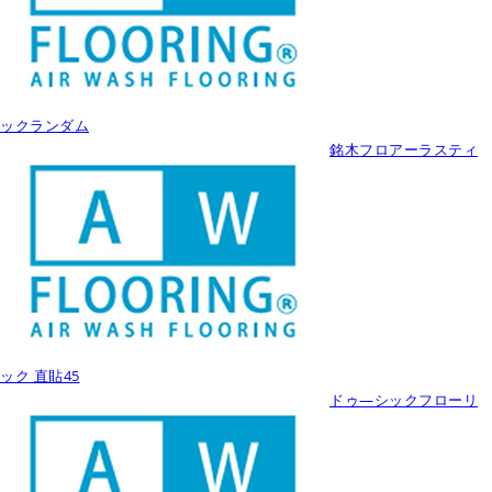
ックランダム
銘木フロアーラスティ
ック 直貼45
ドゥ―シックフローリ