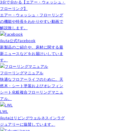
3分で分かる【エアー・ウォッシュ・
フローリング】
エアー・ウォッシュ・フローリング
の機能や特長をわかりやすい動画で
解説致します。
ikuta公式Facebook
新製品のご紹介や、床材に関する最
新ニュースなどをお届けいしていま
す。
フローリングマニュアル
快適なフロアーライフのために。天
然木・シート塗装およびオレフィン
シート化粧複合フローリングマニュ
アル。
LWL
ikutaはリビングウェルネスインラグ
ジュアリーに協賛しています。