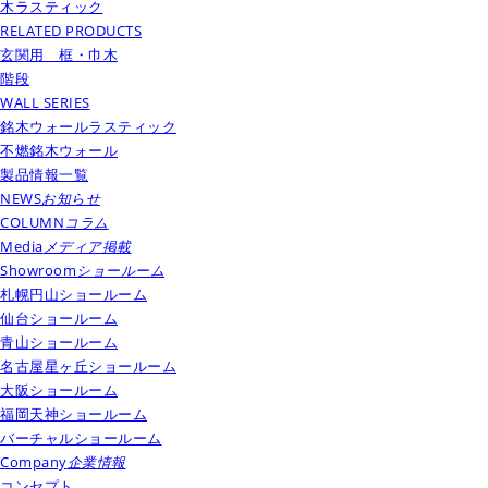
木ラスティック
RELATED PRODUCTS
玄関用 框・巾木
階段
WALL SERIES
銘木ウォールラスティック
不燃銘木ウォール
製品情報一覧
NEWS
お知らせ
COLUMN
コラム
Media
メディア掲載
Showroom
ショールーム
札幌円山ショールーム
仙台ショールーム
青山ショールーム
名古屋星ヶ丘ショールーム
大阪ショールーム
福岡天神ショールーム
バーチャルショールーム
Company
企業情報
コンセプト