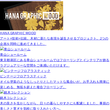
HANA GRAPHIC WOOD
アート×技術×伝統。木材に新たな表現を誕生させるプロジェクト。2つの
企画を同時に進めてきました。
青山ショールーム
東京都港区にある青山ショールームではフローリングとインテリアが創る
ラグジュアリーな空間をご体感いただけます。
ビンテージフロアラスティック
オイル塗装のようなしっとりとしたマットな風合いが、お手入れも簡単に
楽しめる、無垢を超えた複合フローリング。
銘木コレクション
木の良さを生かしながら、日々の暮らしやすさにも配慮しました。事前の
美しさと寛ぎを気軽に取り入れたい方へ。