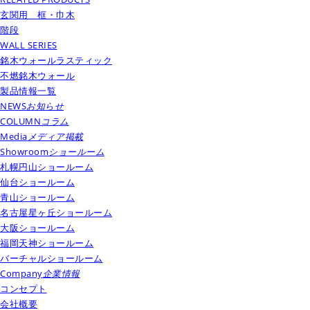
玄関用 框・巾木
階段
WALL SERIES
銘木ウォールラスティック
不燃銘木ウォール
製品情報一覧
NEWS
お知らせ
COLUMN
コラム
Media
メディア掲載
Showroom
ショールーム
札幌円山ショールーム
仙台ショールーム
青山ショールーム
名古屋星ヶ丘ショールーム
大阪ショールーム
福岡天神ショールーム
バーチャルショールーム
Company
企業情報
コンセプト
会社概要