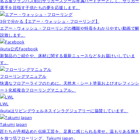
名古屋グランパス初のサッカースクール専属パートナーとして、サッカー
選手を目指す子供たちの夢を応援します。
3分で分かる【エアー・ウォッシュ・フローリング】
エアー・ウォッシュ・フローリングの機能や特長をわかりやすい動画で解
説致します。
ikuta公式Facebook
新製品のご紹介や、床材に関する最新ニュースなどをお届けいしていま
す。
フローリングマニュアル
快適なフロアーライフのために。天然木・シート塗装およびオレフィンシ
ート化粧複合フローリングマニュアル。
LWL
ikutaはリビングウェルネスインラグジュアリーに協賛しています。
Takumi Japan
匠たちが丹精込めた伝統工芸を、足裏に感じられる幸せ。温もりある輝き
を放つ箔フローリング、Takumi Japan。