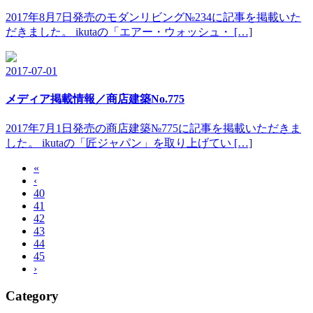
2017年8月7日発売のモダンリビング№234に記事を掲載いた
だきました。 ikutaの「エアー・ウォッシュ・ […]
2017-07-01
メディア掲載情報／商店建築No.775
2017年7月1日発売の商店建築№775に記事を掲載いただきま
した。 ikutaの「匠ジャパン」を取り上げてい […]
«
‹
40
41
42
43
44
45
›
Category