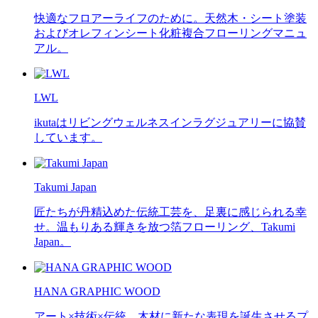
快適なフロアーライフのために。天然木・シート塗装
およびオレフィンシート化粧複合フローリングマニュ
アル。
LWL
ikutaはリビングウェルネスインラグジュアリーに協賛
しています。
Takumi Japan
匠たちが丹精込めた伝統工芸を、足裏に感じられる幸
せ。温もりある輝きを放つ箔フローリング、Takumi
Japan。
HANA GRAPHIC WOOD
アート×技術×伝統。木材に新たな表現を誕生させるプ