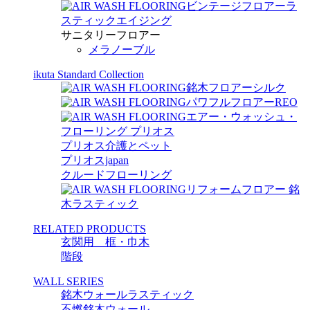
ビンテージフロアーラ
スティックエイジング
サニタリーフロアー
メラノーブル
ikuta Standard Collection
銘木フロアーシルク
パワフルフロアーREO
エアー・ウォッシュ・
フローリング プリオス
プリオス介護とペット
プリオスjapan
クルードフローリング
リフォームフロアー 銘
木ラスティック
RELATED PRODUCTS
玄関用 框・巾木
階段
WALL SERIES
銘木ウォールラスティック
不燃銘木ウォール