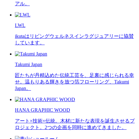
アル。
LWL
ikutaはリビングウェルネスインラグジュアリーに協賛
しています。
Takumi Japan
匠たちが丹精込めた伝統工芸を、足裏に感じられる幸
せ。温もりある輝きを放つ箔フローリング、Takumi
Japan。
HANA GRAPHIC WOOD
アート×技術×伝統。木材に新たな表現を誕生させるプ
ロジェクト。2つの企画を同時に進めてきました。