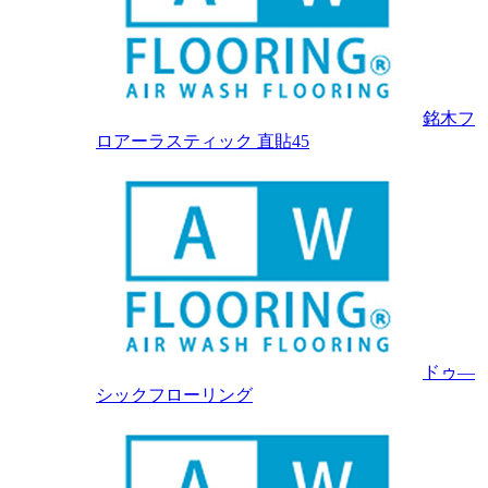
銘木フ
ロアーラスティック 直貼45
ドゥ―
シックフローリング