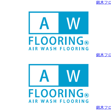
銘木フ
銘木フ
銘木フロ