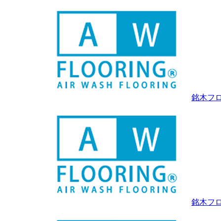
銘木フ
銘木フロ