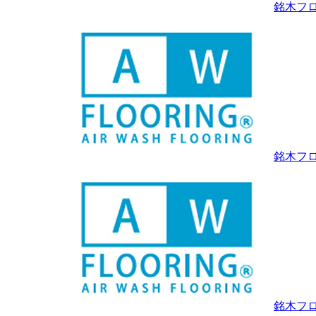
銘木フ
銘木フ
銘木フロ