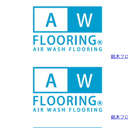
銘木フ
銘木フロ