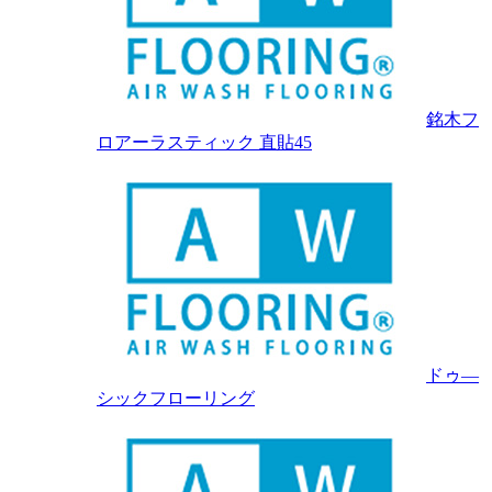
銘木フ
ロアーラスティック 直貼45
ドゥ―
シックフローリング