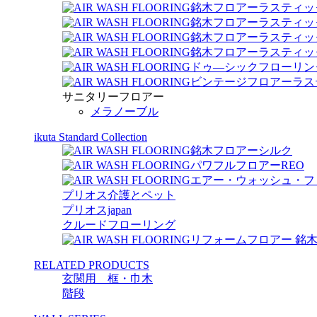
銘木フロアーラスティッ
銘木フロアーラスティック 
銘木フロアーラスティッ
銘木フロアーラスティック
ドゥ―シックフローリン
ビンテージフロアーラス
サニタリーフロアー
メラノーブル
ikuta Standard Collection
銘木フロアーシルク
パワフルフロアーREO
エアー・ウォッシュ・フ
プリオス介護とペット
プリオスjapan
クルードフローリング
リフォームフロアー 銘
RELATED PRODUCTS
玄関用 框・巾木
階段