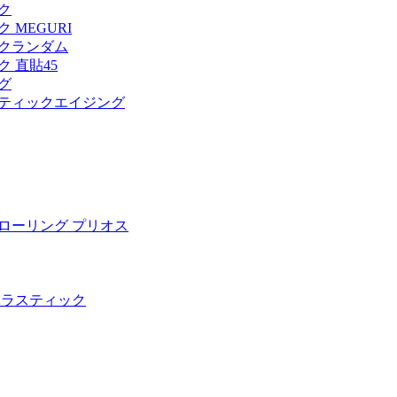
ク
MEGURI
クランダム
 直貼45
グ
ティックエイジング
ローリング プリオス
木ラスティック