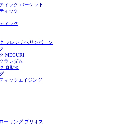
ティック パーケット
ティック
ティック
ク フレンチヘリンボーン
ク
MEGURI
クランダム
 直貼45
グ
ティックエイジング
ローリング プリオス