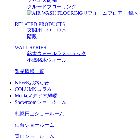
プリオスjapan
クルードフローリング
リフォームフロアー 銘
RELATED PRODUCTS
玄関用 框・巾木
階段
WALL SERIES
銘木ウォールラスティック
不燃銘木ウォール
製品情報一覧
NEWS
お知らせ
COLUMN
コラム
Media
メディア掲載
Showroom
ショールーム
札幌円山ショールーム
仙台ショールーム
青山ショールーム