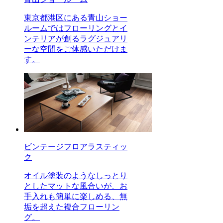
東京都港区にある青山ショー
ルームではフローリングとイ
ンテリアが創るラグジュアリ
ーな空間をご体感いただけま
す。
ビンテージフロアラスティッ
ク
オイル塗装のようなしっとり
としたマットな風合いが、お
手入れも簡単に楽しめる、無
垢を超えた複合フローリン
グ。