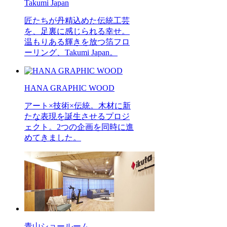
Takumi Japan
匠たちが丹精込めた伝統工芸
を、足裏に感じられる幸せ。
温もりある輝きを放つ箔フロ
ーリング、Takumi Japan。
HANA GRAPHIC WOOD
アート×技術×伝統。木材に新
たな表現を誕生させるプロジ
ェクト。2つの企画を同時に進
めてきました。
青山ショールーム