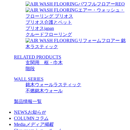
パワフルフロアーREO
エアー・ウォッシュ・
フローリング プリオス
プリオス介護とペット
プリオスjapan
クルードフローリング
リフォームフロアー 銘
木ラスティック
RELATED PRODUCTS
玄関用 框・巾木
階段
WALL SERIES
銘木ウォールラスティック
不燃銘木ウォール
製品情報一覧
NEWS
お知らせ
COLUMN
コラム
Media
メディア掲載