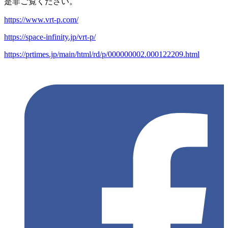
是非ご覧ください。
https://www.vrt-p.com/
https://space-infinity.jp/vrt-p/
https://prtimes.jp/main/html/rd/p/000000002.000122209.html