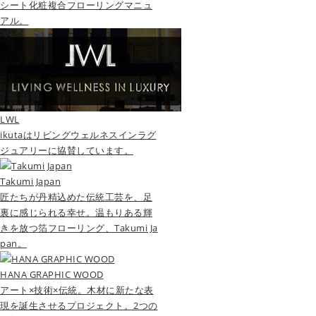
シート化粧複合フローリングマニュ
アル。
LWL
ikutaはリビングウェルネスインラグ
ジュアリーに協賛しています。
Takumi Japan
匠たちが丹精込めた伝統工芸を、足
裏に感じられる幸せ。温もりある輝
きを放つ箔フローリング、Takumi Ja
pan。
HANA GRAPHIC WOOD
アート×技術×伝統。木材に新たな表
現を誕生させるプロジェクト。2つの