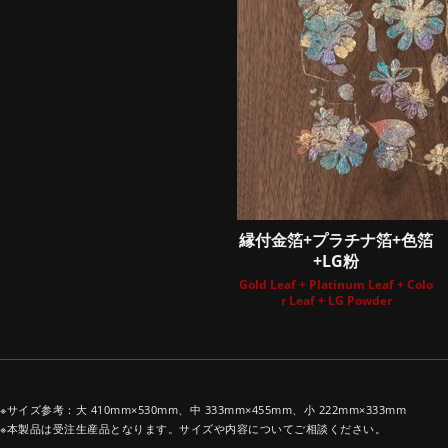
縁付金箔+プラチナ箔+色箔
+LG粉
Gold Leaf + Platinum Leaf + Colo
r Leaf + LG Powder
※サイズ参考：大 410mm×530mm、中 333mm×455mm、小 222mm×333mm
※本製品は受注生産品となります。サイズや内容についてご相談ください。