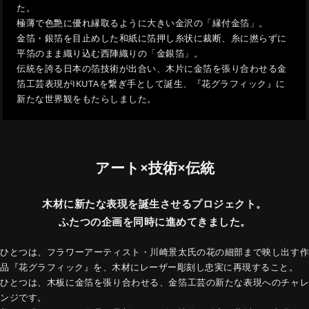
た。
極薄で色艶に優れ縁取るように大きい金沢の「縁付金箔」。
金箔・銀箔を目止めした和紙に箔押し糸状に裁断、糸に撚らずに
平箔のまま織り込む西陣織りの「金銀箔」。
伝統を誇る日本の箔技術が出合い、木片に金箔を張り合わせる金
箔工芸表現がIKUTAを繋ぎ手として誕生、『花グラフィック』に
新たな世界観をもたらしました。
アート×技術×伝統
木材に新たな表現を誕生させるプロジェクト。
ふたつの企画を同時に進めてきました。
ひとつは、フラワーアーティスト・川崎景太氏の花の細部まで映し出す作
品『花グラフィック』を、木材にレーザー彫刻し忠実に再現すること。
ひとつは、木板に金箔を張り合わせる、金箔工芸の新たな表現へのチャレ
ンジです。