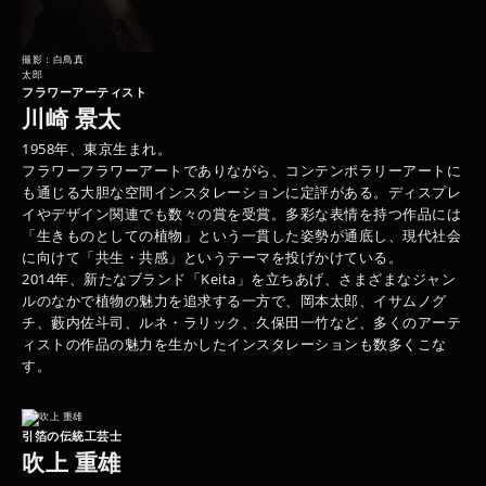
撮影：白鳥真
太郎
フラワーアーティスト
川崎 景太
1958年、東京生まれ。
フラワーフラワーアートでありながら、コンテンポラリーアートに
も通じる大胆な空間インスタレーションに定評がある。ディスプレ
イやデザイン関連でも数々の賞を受賞。多彩な表情を持つ作品には
「生きものとしての植物」という一貫した姿勢が通底し、現代社会
に向けて「共生・共感」というテーマを投げかけている。
2014年、新たなブランド「Keita」を立ちあげ、さまざまなジャン
ルのなかで植物の魅力を追求する一方で、岡本太郎、イサムノグ
チ、藪内佐斗司、ルネ・ラリック、久保田一竹など、多くのアーテ
ィストの作品の魅力を生かしたインスタレーションも数多くこな
す。
引箔の伝統工芸士
吹上 重雄