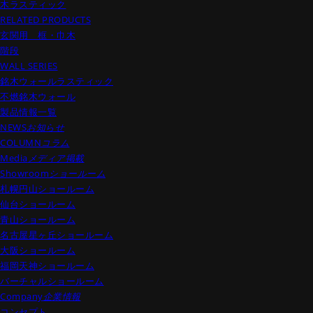
木ラスティック
RELATED PRODUCTS
玄関用 框・巾木
階段
WALL SERIES
銘木ウォールラスティック
不燃銘木ウォール
製品情報一覧
NEWS
お知らせ
COLUMN
コラム
Media
メディア掲載
Showroom
ショールーム
札幌円山ショールーム
仙台ショールーム
青山ショールーム
名古屋星ヶ丘ショールーム
大阪ショールーム
福岡天神ショールーム
バーチャルショールーム
Company
企業情報
コンセプト