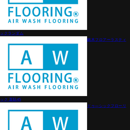
ックランダム
銘木フロアーラスティ
ック 直貼45
ドゥ―シックフローリ