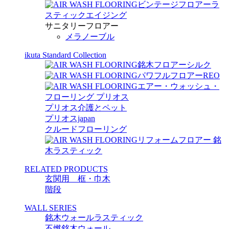
ビンテージフロアーラ
スティックエイジング
サニタリーフロアー
メラノーブル
ikuta Standard Collection
銘木フロアーシルク
パワフルフロアーREO
エアー・ウォッシュ・
フローリング プリオス
プリオス介護とペット
プリオスjapan
クルードフローリング
リフォームフロアー 銘
木ラスティック
RELATED PRODUCTS
玄関用 框・巾木
階段
WALL SERIES
銘木ウォールラスティック
不燃銘木ウォール