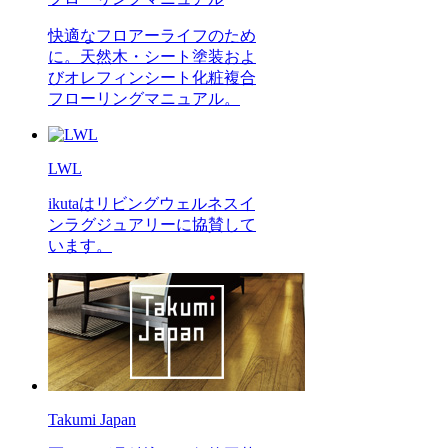
快適なフロアーライフのため
に。天然木・シート塗装およ
びオレフィンシート化粧複合
フローリングマニュアル。
LWL
ikutaはリビングウェルネスイ
ンラグジュアリーに協賛して
います。
Takumi Japan