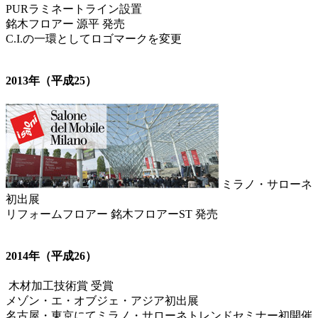
PURラミネートライン設置
銘木フロアー 源平 発売
C.I.の一環としてロゴマークを変更
2013年（平成25）
ミラノ・サローネ
初出展
リフォームフロアー 銘木フロアーST 発売
2014年（平成26）
木材加工技術賞 受賞
メゾン・エ・オブジェ・アジア初出展
名古屋・東京にてミラノ・サローネトレンドセミナー初開催