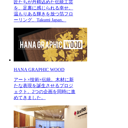
匠たちが丹精込めた伝統工芸
を、足裏に感じられる幸せ。
温もりある輝きを放つ箔フロ
ーリング、Takumi Japan。
HANA GRAPHIC WOOD
アート×技術×伝統。木材に新
たな表現を誕生させるプロジ
ェクト。2つの企画を同時に進
めてきました。