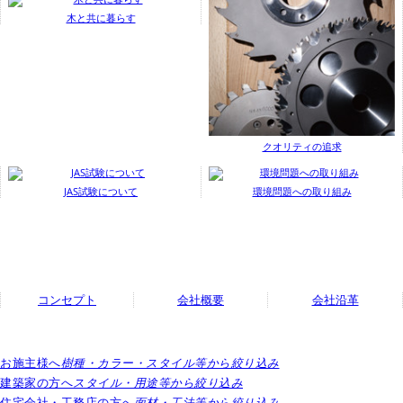
木と共に暮らす
クオリティの追求
JAS試験について
環境問題への取り組み
コンセプト
会社概要
会社沿革
お施主様へ
樹種・カラー・スタイル等から絞り込み
建築家の方へ
スタイル・用途等から絞り込み
住宅会社・工務店の方へ
面材・工法等から絞り込み