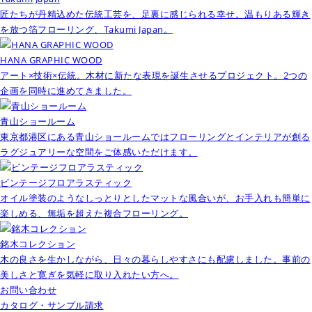
匠たちが丹精込めた伝統工芸を、足裏に感じられる幸せ。温もりある輝き
を放つ箔フローリング、Takumi Japan。
HANA GRAPHIC WOOD
アート×技術×伝統。木材に新たな表現を誕生させるプロジェクト。2つの
企画を同時に進めてきました。
青山ショールーム
東京都港区にある青山ショールームではフローリングとインテリアが創る
ラグジュアリーな空間をご体感いただけます。
ビンテージフロアラスティック
オイル塗装のようなしっとりとしたマットな風合いが、お手入れも簡単に
楽しめる、無垢を超えた複合フローリング。
銘木コレクション
木の良さを生かしながら、日々の暮らしやすさにも配慮しました。事前の
美しさと寛ぎを気軽に取り入れたい方へ。
お問い合わせ
カタログ・サンプル請求