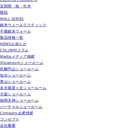
玄関用 框・巾木
階段
WALL SERIES
銘木ウォールラスティック
不燃銘木ウォール
製品情報一覧
NEWS
お知らせ
COLUMN
コラム
Media
メディア掲載
Showroom
ショールーム
札幌円山ショールーム
仙台ショールーム
青山ショールーム
名古屋星ヶ丘ショールーム
大阪ショールーム
福岡天神ショールーム
バーチャルショールーム
Company
企業情報
コンセプト
会社概要