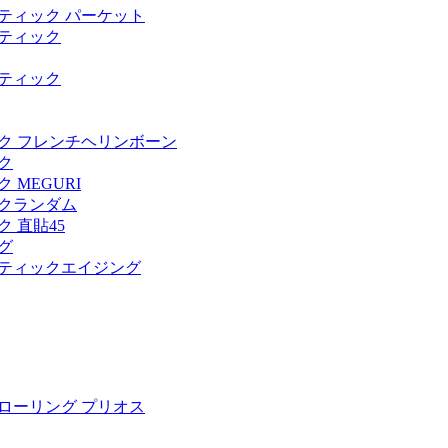
ティック パーケット
ティック
ティック
ク フレンチヘリンボーン
ク
MEGURI
クランダム
 直貼45
グ
ティックエイジング
ローリング プリオス