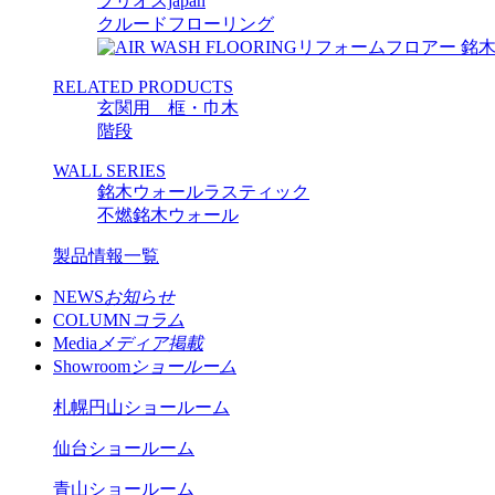
プリオスjapan
クルードフローリング
リフォームフロアー 銘
RELATED PRODUCTS
玄関用 框・巾木
階段
WALL SERIES
銘木ウォールラスティック
不燃銘木ウォール
製品情報一覧
NEWS
お知らせ
COLUMN
コラム
Media
メディア掲載
Showroom
ショールーム
札幌円山ショールーム
仙台ショールーム
青山ショールーム