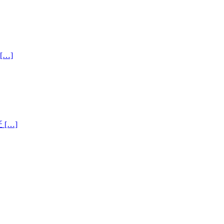
[…]
 […]