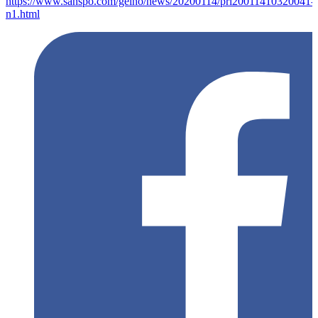
https://www.sanspo.com/geino/news/20200114/prl20011410320041-
n1.html