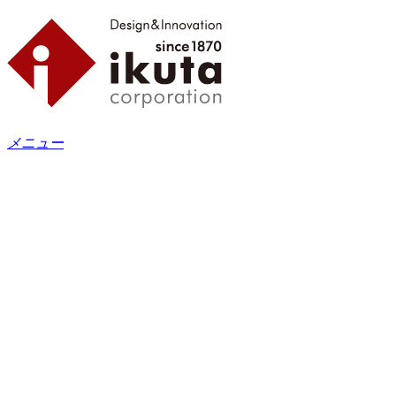
メニュー
Home
ホーム
Products
製品情報
ikuta Luxury Collection
匠ジャパン
花シリーズ
ikuta Premium Collection