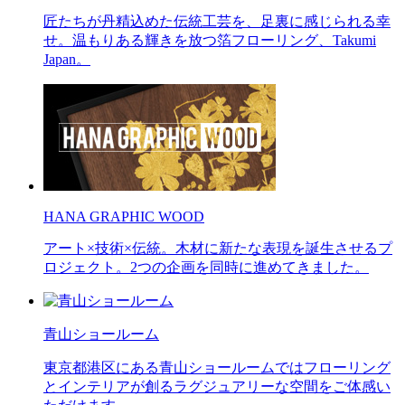
匠たちが丹精込めた伝統工芸を、足裏に感じられる幸
せ。温もりある輝きを放つ箔フローリング、Takumi
Japan。
HANA GRAPHIC WOOD
アート×技術×伝統。木材に新たな表現を誕生させるプ
ロジェクト。2つの企画を同時に進めてきました。
青山ショールーム
東京都港区にある青山ショールームではフローリング
とインテリアが創るラグジュアリーな空間をご体感い